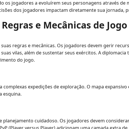
do os jogadores a evoluírem seus personagens através de mi
decisões dos jogadores impactam diretamente sua jornada
Regras e Mecânicas de Jogo
e suas regras e mecânicas. Os jogadores devem gerir recu
r suas vilas, além de sustentar seus exércitos. A diploma
vimento do jogo.
 a complexas expedições de exploração. O mapa expansivo es
a esquina.
e planejamento cuidadoso. Os jogadores devem considerar t
vP (Player versus Player) adicionam uma camada extra de d