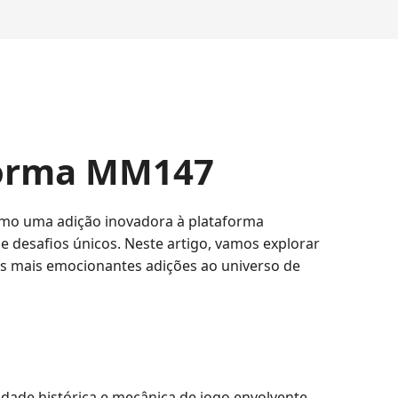
aforma MM147
como uma adição inovadora à plataforma
 desafios únicos. Neste artigo, vamos explorar
das mais emocionantes adições ao universo de
dade histórica e mecânica de jogo envolvente.