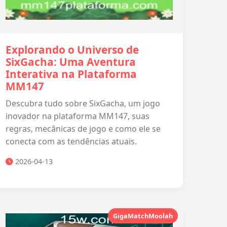
Explorando o Universo de
SixGacha: Uma Aventura
Interativa na Plataforma
MM147
Descubra tudo sobre SixGacha, um jogo
inovador na plataforma MM147, suas
regras, mecânicas de jogo e como ele se
conecta com as tendências atuais.
2026-04-13
GigaMatchMoolah