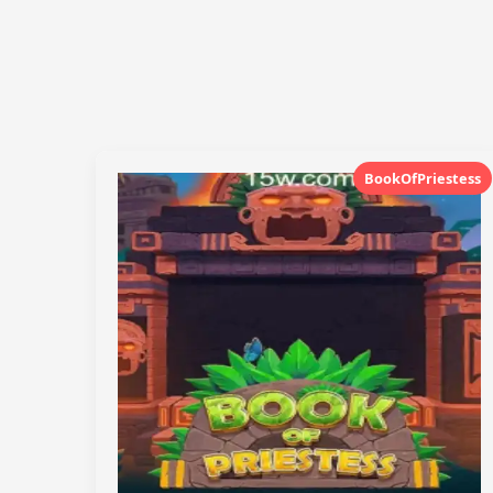
BookOfPriestess