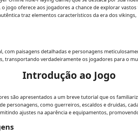
o jogo oferece aos jogadores a chance de explorar vastos t
utêntica traz elementos característicos da era dos vikings,
sual, com paisagens detalhadas e personagens meticulosam
is, transportando verdadeiramente os jogadores para o mu
Introdução ao Jogo
res são apresentados a um breve tutorial que os familiariz
 de personagens, como guerreiros, escaldos e druidas, cad
permitindo ajustes na aparência e equipamentos, promovend
gens