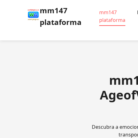
mm147
mm147
plataforma
plataforma
mm14
Ageof
Descubra a emocion
transpor