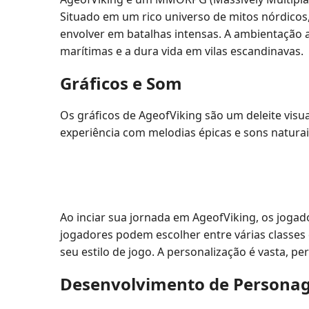
Situado em um rico universo de mitos nórdicos, 
envolver em batalhas intensas. A ambientação a
marítimas e a dura vida em vilas escandinavas.
Gráficos e Som
Os gráficos de AgeofViking são um deleite vi
experiência com melodias épicas e sons natura
Ao inciar sua jornada em AgeofViking, os jogado
jogadores podem escolher entre várias classes
seu estilo de jogo. A personalização é vasta, 
Desenvolvimento de Persona