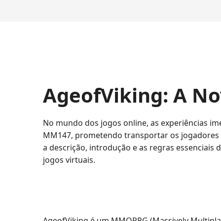
AgeofViking: A N
No mundo dos jogos online, as experiências im
MM147, prometendo transportar os jogadores pa
a descrição, introdução e as regras essenciai
jogos virtuais.
AgeofViking é um MMORPG (Massively Multiplaye