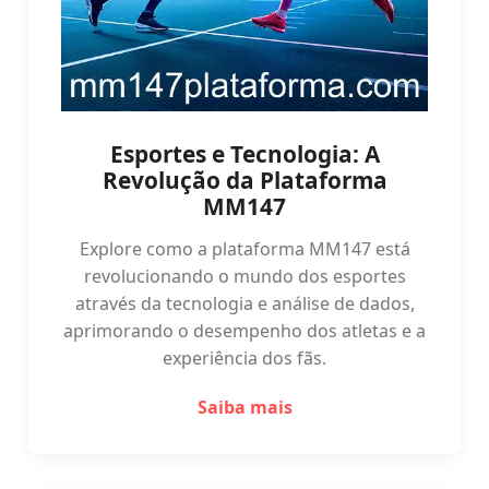
Esportes e Tecnologia: A
Revolução da Plataforma
MM147
Explore como a plataforma MM147 está
revolucionando o mundo dos esportes
através da tecnologia e análise de dados,
aprimorando o desempenho dos atletas e a
experiência dos fãs.
Saiba mais