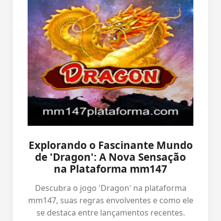
Explorando o Fascinante Mundo
de 'Dragon': A Nova Sensação
na Plataforma mm147
Descubra o jogo 'Dragon' na plataforma
mm147, suas regras envolventes e como ele
se destaca entre lançamentos recentes.