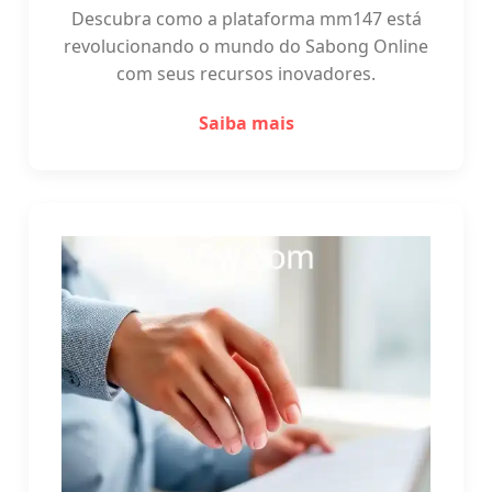
Descubra como a plataforma mm147 está
revolucionando o mundo do Sabong Online
com seus recursos inovadores.
Saiba mais