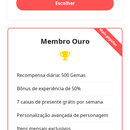
Escolher
Mais popular
Membro Ouro
Recompensa diária: 500 Gemas
Bônus de experiência de 50%
7 caixas de presente grátis por semana
Personalização avançada de personagem
Itens mensais exclusivos