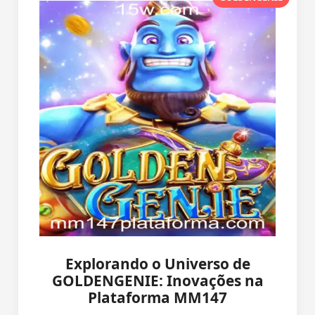
Explorando o Universo de
GOLDENGENIE: Inovações na
Plataforma MM147