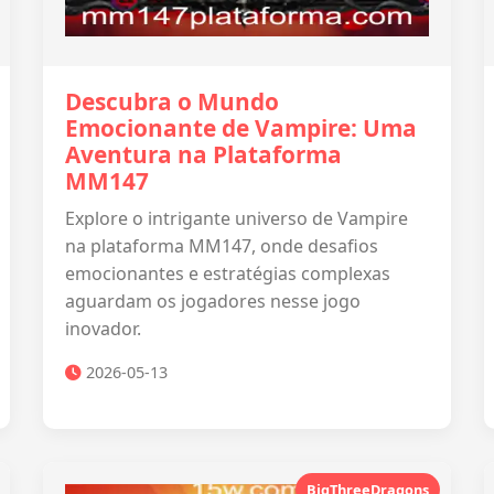
Descubra o Mundo
Emocionante de Vampire: Uma
Aventura na Plataforma
MM147
Explore o intrigante universo de Vampire
na plataforma MM147, onde desafios
emocionantes e estratégias complexas
aguardam os jogadores nesse jogo
inovador.
2026-05-13
BigThreeDragons