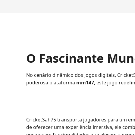
O Fascinante Mun
No cenário dinâmico dos jogos digitais, Crick
poderosa plataforma
mm147
, este jogo redef
CricketSah75 transporta jogadores para um emoc
de oferecer uma experiência imersiva, ele comb
encontram funcionalidades que elevam a experi