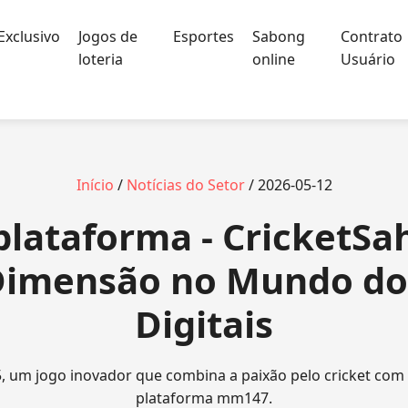
Exclusivo
Jogos de
Esportes
Sabong
Contrato
loteria
online
Usuário
Início
/
Notícias do Setor
/ 2026-05-12
lataforma - CricketSa
imensão no Mundo do
Digitais
, um jogo inovador que combina a paixão pelo cricket com 
plataforma mm147.