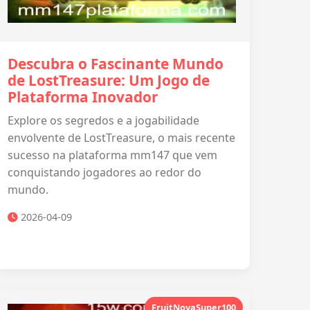
Descubra o Fascinante Mundo
de LostTreasure: Um Jogo de
Plataforma Inovador
Explore os segredos e a jogabilidade
envolvente de LostTreasure, o mais recente
sucesso na plataforma mm147 que vem
conquistando jogadores ao redor do
mundo.
2026-04-09
FruitNovaSuper100