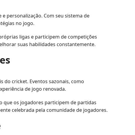
e e personalização. Com seu sistema de
tégias no jogo.
próprias ligas e participem de competições
melhorar suas habilidades constantemente.
tes
s do cricket. Eventos sazonais, como
xperiência de jogo renovada.
o que os jogadores participem de partidas
amente celebrada pela comunidade de jogadores.
e