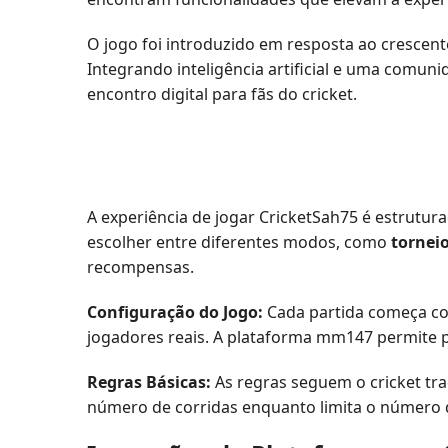
O jogo foi introduzido em resposta ao cresce
Integrando inteligência artificial e uma comu
encontro digital para fãs do cricket.
A experiência de jogar CricketSah75 é estrutura
escolher entre diferentes modos, como
tornei
recompensas.
Configuração do Jogo:
Cada partida começa com
jogadores reais. A plataforma mm147 permite p
Regras Básicas:
As regras seguem o cricket tra
número de corridas enquanto limita o número d