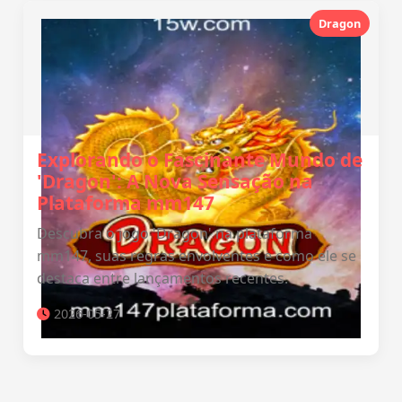
Dragon
Explorando o Fascinante Mundo de
'Dragon': A Nova Sensação na
Plataforma mm147
Descubra o jogo 'Dragon' na plataforma
mm147, suas regras envolventes e como ele se
destaca entre lançamentos recentes.
2026-05-27