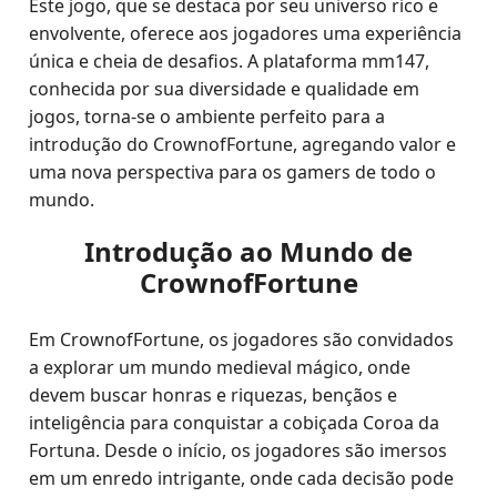
Este jogo, que se destaca por seu universo rico e
envolvente, oferece aos jogadores uma experiência
única e cheia de desafios. A plataforma mm147,
conhecida por sua diversidade e qualidade em
jogos, torna-se o ambiente perfeito para a
introdução do CrownofFortune, agregando valor e
uma nova perspectiva para os gamers de todo o
mundo.
Introdução ao Mundo de
CrownofFortune
Em CrownofFortune, os jogadores são convidados
a explorar um mundo medieval mágico, onde
devem buscar honras e riquezas, bençãos e
inteligência para conquistar a cobiçada Coroa da
Fortuna. Desde o início, os jogadores são imersos
em um enredo intrigante, onde cada decisão pode