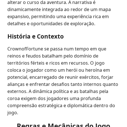
alterar o curso da aventura. A narrativa é
dinamicamente integrada ao redor de um mapa
expansivo, permitindo uma experiência rica em
detalhes e oportunidades de exploração.
História e Contexto
CrownofFortune se passa num tempo em que
reinos e feudos batalham pelo domínio de
territórios férteis e ricos em recursos. O jogo
coloca o jogador como um herói ou heroína em
potencial, encarregado de reunir exércitos, forjar
alianças e enfrentar desafios tanto internos quanto
externos. A dinâmica política e as batalhas pela
coroa exigem dos jogadores uma profunda
compreensão estratégica e diplomática dentro do
jogo.
Regras e Mecânicas do Jogo