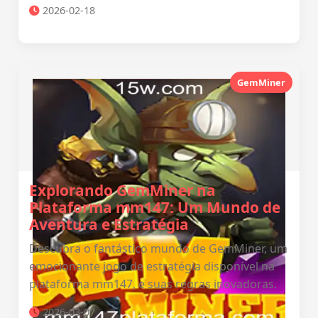
2026-02-18
GemMiner
Explorando GemMiner na
Plataforma mm147: Um Mundo de
Aventura e Estratégia
Descubra o fantástico mundo de GemMiner, um
emocionante jogo de estratégia disponível na
plataforma mm147, e suas regras inovadoras.
2026-03-07