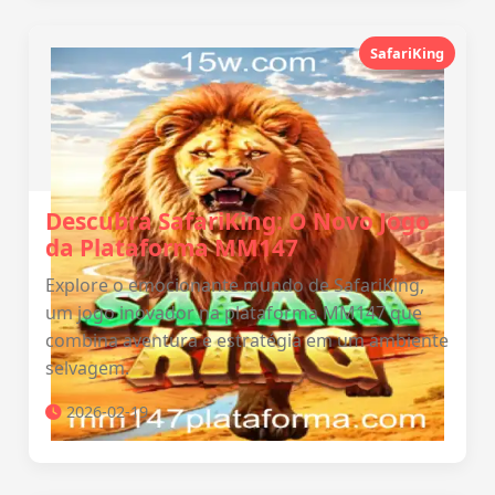
SafariKing
Descubra SafariKing: O Novo Jogo
da Plataforma MM147
Explore o emocionante mundo de SafariKing,
um jogo inovador na plataforma MM147 que
combina aventura e estratégia em um ambiente
selvagem.
2026-02-19