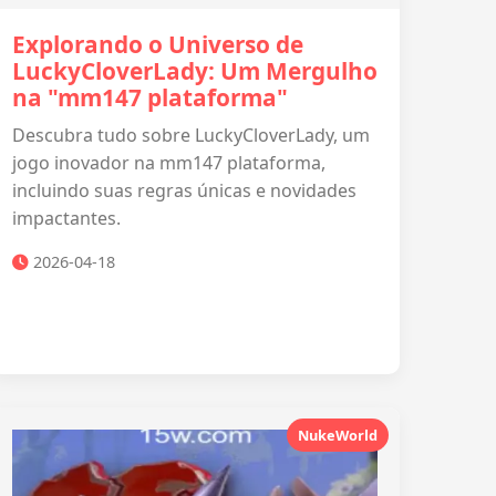
Explorando o Universo de
LuckyCloverLady: Um Mergulho
na "mm147 plataforma"
Descubra tudo sobre LuckyCloverLady, um
jogo inovador na mm147 plataforma,
incluindo suas regras únicas e novidades
impactantes.
2026-04-18
NukeWorld