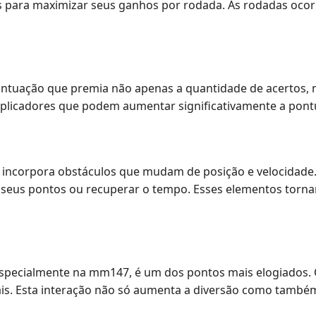
s para maximizar seus ganhos por rodada. As rodadas ocor
pontuação que premia não apenas a quantidade de acertos, 
plicadores que podem aumentar significativamente a pont
go incorpora obstáculos que mudam de posição e velocidade
seus pontos ou recuperar o tempo. Esses elementos tornam
, especialmente na mm147, é um dos pontos mais elogiados
bais. Esta interação não só aumenta a diversão como tamb