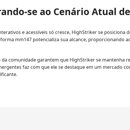
rando-se ao Cenário Atual de
terativos e acessíveis só cresce, HighStriker se posiciona
taforma mm147 potencializa sua alcance, proporcionando a
uo da comunidade garantem que HighStriker se mantenha re
mergentes faz com que ele se destaque em um mercado com
ficante.