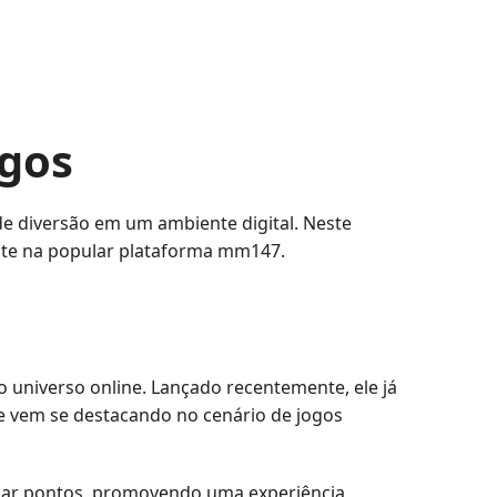
ogos
e diversão em um ambiente digital. Neste
ente na popular plataforma mm147.
o universo online. Lançado recentemente, ele já
e vem se destacando no cenário de jogos
mular pontos, promovendo uma experiência