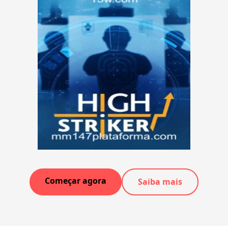
Começar agora
Saiba mais