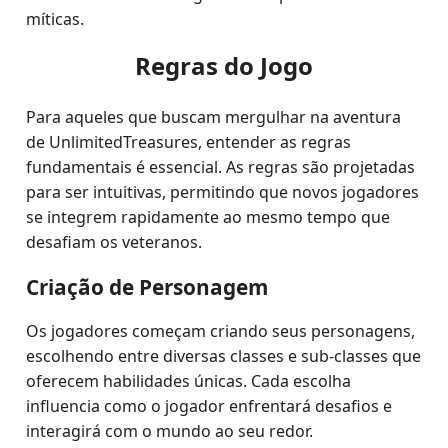
míticas.
Regras do Jogo
Para aqueles que buscam mergulhar na aventura
de UnlimitedTreasures, entender as regras
fundamentais é essencial. As regras são projetadas
para ser intuitivas, permitindo que novos jogadores
se integrem rapidamente ao mesmo tempo que
desafiam os veteranos.
Criação de Personagem
Os jogadores começam criando seus personagens,
escolhendo entre diversas classes e sub-classes que
oferecem habilidades únicas. Cada escolha
influencia como o jogador enfrentará desafios e
interagirá com o mundo ao seu redor.