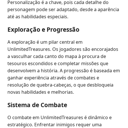
Personalização é a chave, pois cada detalhe do
personagem pode ser adaptado, desde a aparência
até as habilidades especiais.
Exploração e Progressão
A exploração é um pilar central em
UnlimitedTreasures. Os jogadores são encorajados
a vasculhar cada canto do mapa à procura de
tesouros escondidos e completar missões que
desenvolvem a história. A progressão é baseada em
ganhar experiência através de combates e
resolução de quebra-cabeças, o que desbloqueia
novas habilidades e melhorias.
Sistema de Combate
O combate em UnlimitedTreasures é dinâmico e
estratégico. Enfrentar inimigos requer uma