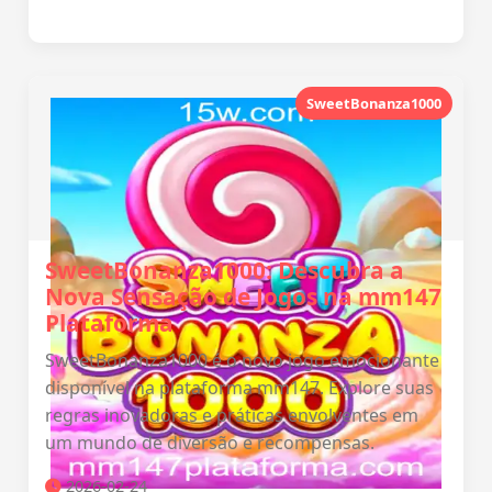
SweetBonanza1000
SweetBonanza1000: Descubra a
Nova Sensação de Jogos na mm147
Plataforma
SweetBonanza1000 é o novo jogo emocionante
disponível na plataforma mm147. Explore suas
regras inovadoras e práticas envolventes em
um mundo de diversão e recompensas.
2026-02-24