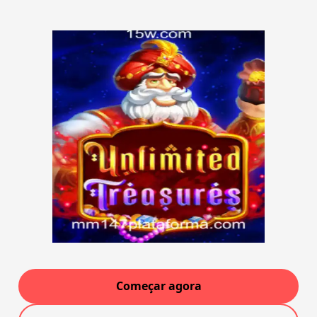
Começar agora