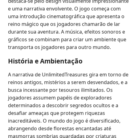
destaca-se pelo design visualmente impressionante
e uma narrativa envolvente. O jogo começa com
uma introdução cinematográfica que apresenta o
reino mágico que os jogadores chamarão de lar
durante sua aventura. A música, efeitos sonoros e
gráficos se combinam para criar um ambiente que
transporta os jogadores para outro mundo.
História e Ambientação
A narrativa de UnlimitedTreasures gira em torno de
reinos antigos, mistérios a serem desvendados, e a
busca incessante por tesouros ilimitados. Os
jogadores assumem papéis de exploradores
determinados a descobrir segredos ocultos e a
desafiar ameaças que protegem riquezas
inacreditáveis. O mundo do jogo é diversificado,
abrangendo desde florestas encantadas até
masmorras sombrias guardadas por criaturas