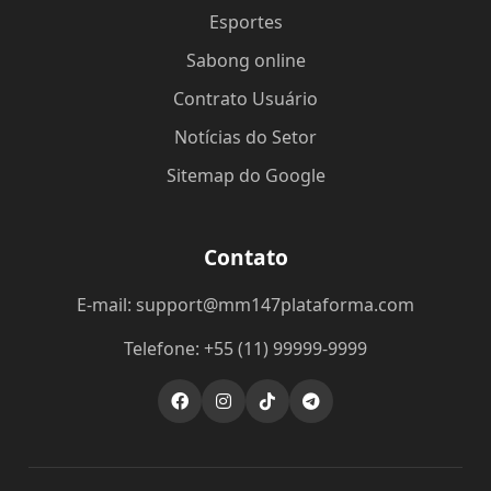
Esportes
Sabong online
Contrato Usuário
Notícias do Setor
Sitemap do Google
Contato
E-mail: support@mm147plataforma.com
Telefone: +55 (11) 99999-9999