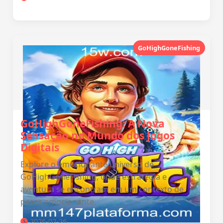
GoHighGoneFishing
GoHighGoneFishing: A Nova
Sensação no Mundo dos Jogos
Digitais
Explore o emocionante universo de
GoHighGoneFishing, onde estratégia e
aventura se encontram em um contexto de
pesca emocionante.
2026-02-26