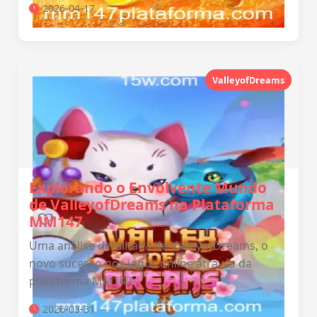
2026-04-17
ValleyofDreams
Explorando o Envolvente Mundo
de ValleyofDreams na Plataforma
MM147
Uma análise detalhada de ValleyofDreams, o
novo sucesso nos jogos online através da
plataforma MM147.
2026-03-31